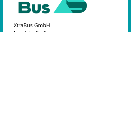
XtraBus GmbH
Nordstraße 9
01796 Pirna
Telefon: +49 351-888 789 405
Fax: +49 351-888 789 8
E-Mail:
buseinkauf@busmeister-
partner.de
Kontakt
Senden Sie uns Ihre Nachricht.