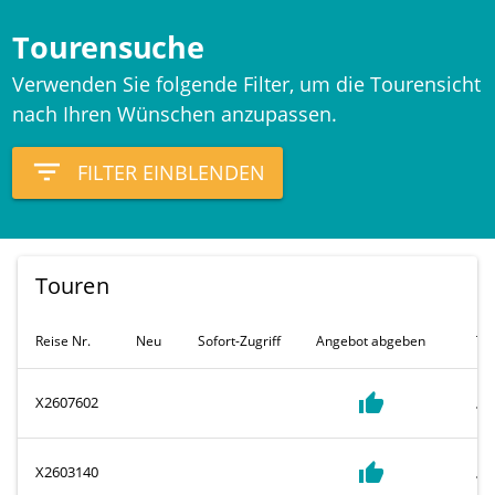
Tourensuche
Verwenden Sie folgende Filter, um die Tourensicht
nach Ihren Wünschen anzupassen.
filter_list
FILTER EINBLENDEN
Touren
Reise Nr.
Neu
Sofort-Zugriff
Angebot abgeben
Ty
thumb_up
sync_a
X2607602
thumb_up
sync_a
X2603140