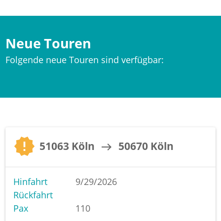
Neue Touren
Folgende neue Touren sind verfügbar:
new_releases
51063 Köln
50670 Köln
east
Hinfahrt
9/29/2026
Rückfahrt
Pax
110