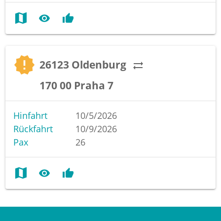
map
visibility
thumb_up
new_releases
26123 Oldenburg
sync_alt
170 00 Praha 7
Hinfahrt
10/5/2026
Rückfahrt
10/9/2026
Pax
26
map
visibility
thumb_up